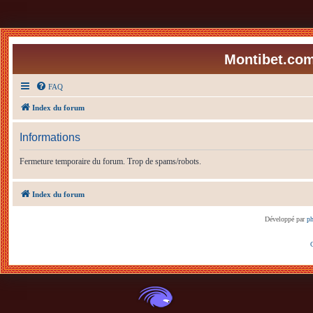
Montibet.com
FAQ
Index du forum
Informations
Fermeture temporaire du forum. Trop de spams/robots.
Index du forum
Développé par
p
C