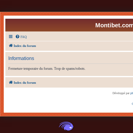
Montibet.com
FAQ
Index du forum
Informations
Fermeture temporaire du forum. Trop de spams/robots.
Index du forum
Développé par
p
C