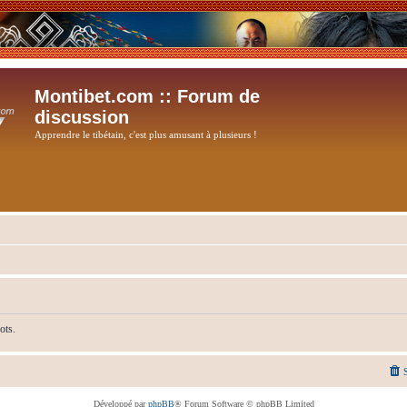
Montibet.com :: Forum de
discussion
Apprendre le tibétain, c'est plus amusant à plusieurs !
ots.
Développé par
phpBB
® Forum Software © phpBB Limited