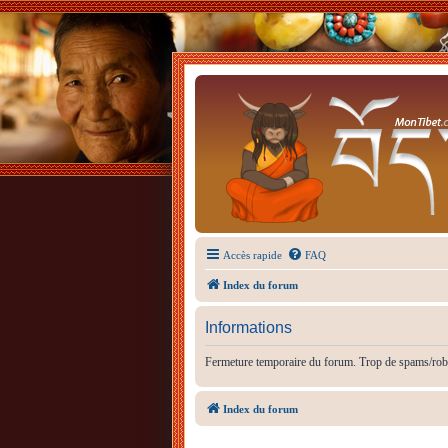
Accès rapide
FAQ
Index du forum
Informations
Fermeture temporaire du forum. Trop de spams/rob
Index du forum