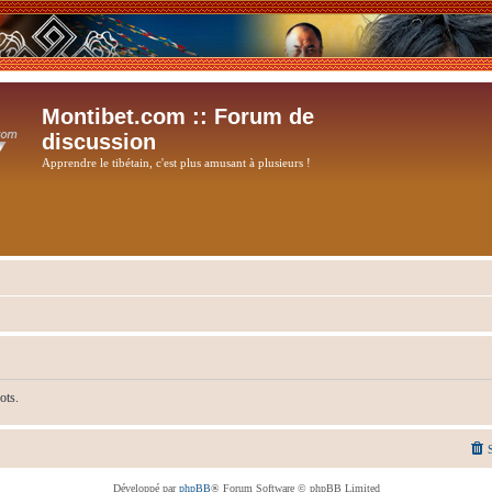
Montibet.com :: Forum de
discussion
Apprendre le tibétain, c'est plus amusant à plusieurs !
ots.
Développé par
phpBB
® Forum Software © phpBB Limited