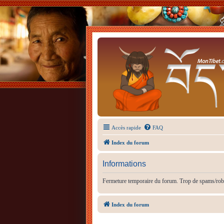
Accès rapide
FAQ
Index du forum
Informations
Fermeture temporaire du forum. Trop de spams/rob
Index du forum