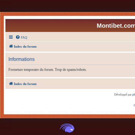
Montibet.com
FAQ
Index du forum
Informations
Fermeture temporaire du forum. Trop de spams/robots.
Index du forum
Développé par
p
C