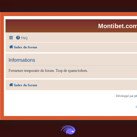
Montibet.com
FAQ
Index du forum
Informations
Fermeture temporaire du forum. Trop de spams/robots.
Index du forum
Développé par
p
C