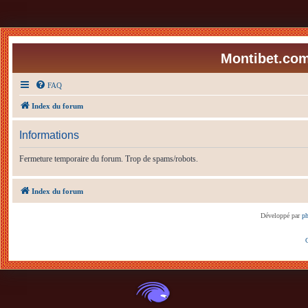
Montibet.com
FAQ
Index du forum
Informations
Fermeture temporaire du forum. Trop de spams/robots.
Index du forum
Développé par
p
C