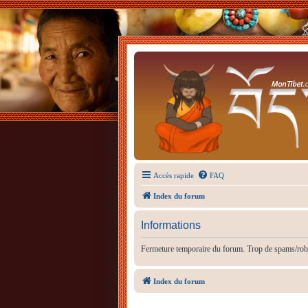
Accès rapide
FAQ
Index du forum
Informations
Fermeture temporaire du forum. Trop de spams/rob
Index du forum