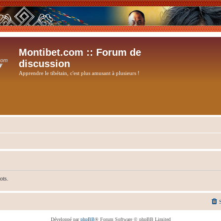
Montibet.com :: Forum de
discussion
Apprendre le tibétain, c'est plus amusant à plusieurs !
ots.
Développé par
phpBB
® Forum Software © phpBB Limited