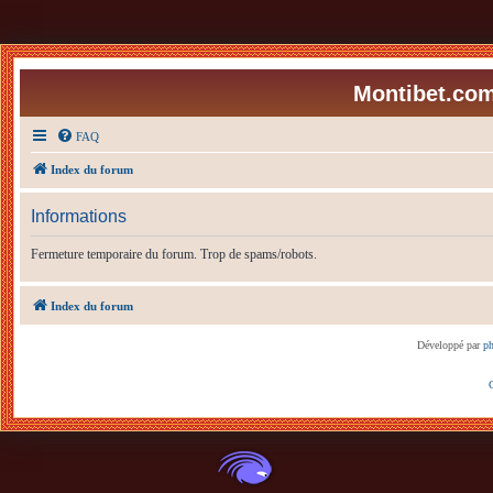
Montibet.com
FAQ
Index du forum
Informations
Fermeture temporaire du forum. Trop de spams/robots.
Index du forum
Développé par
p
C