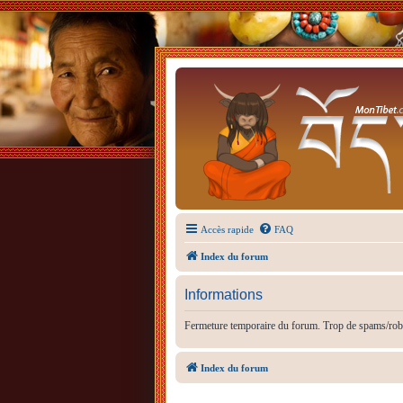
Accès rapide
FAQ
Index du forum
Informations
Fermeture temporaire du forum. Trop de spams/rob
Index du forum