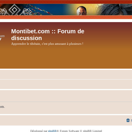
Montibet.com :: Forum de
discussion
Apprendre le tibétain, c'est plus amusant à plusieurs !
ots.
Développé par
phpBB
® Forum Software © phpBB Limited