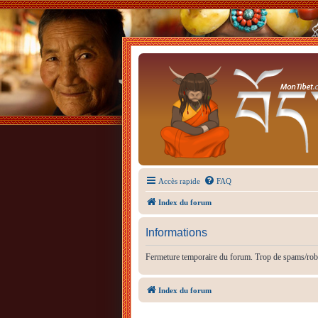
Accès rapide
FAQ
Index du forum
Informations
Fermeture temporaire du forum. Trop de spams/rob
Index du forum