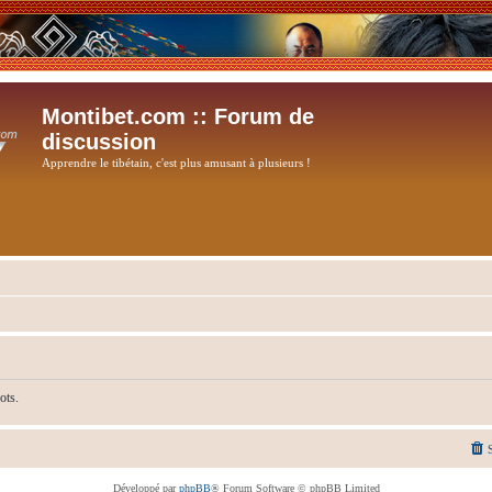
Montibet.com :: Forum de
discussion
Apprendre le tibétain, c'est plus amusant à plusieurs !
ots.
Développé par
phpBB
® Forum Software © phpBB Limited