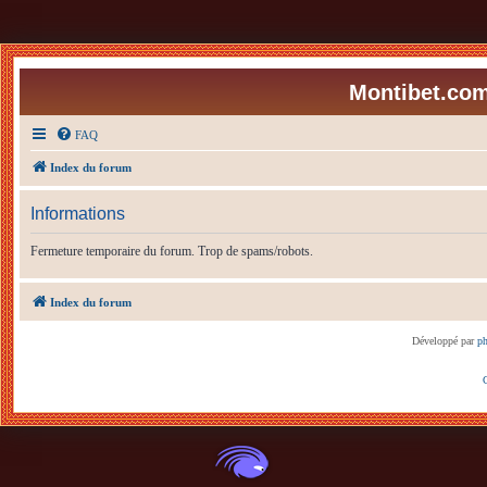
Montibet.com
FAQ
Index du forum
Informations
Fermeture temporaire du forum. Trop de spams/robots.
Index du forum
Développé par
p
C