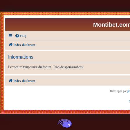
Montibet.com
FAQ
Index du forum
Informations
Fermeture temporaire du forum. Trop de spams/robots.
Index du forum
Développé par
p
C