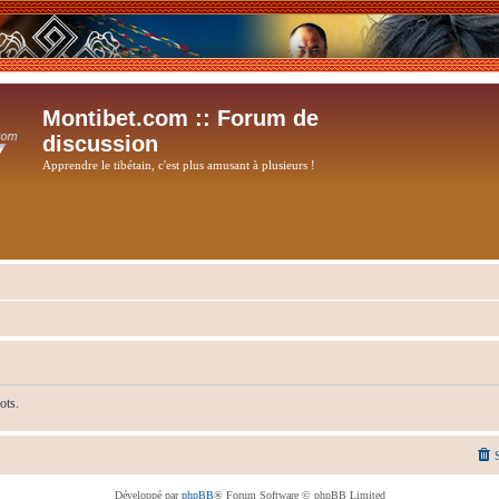
Montibet.com :: Forum de
discussion
Apprendre le tibétain, c'est plus amusant à plusieurs !
ots.
Développé par
phpBB
® Forum Software © phpBB Limited