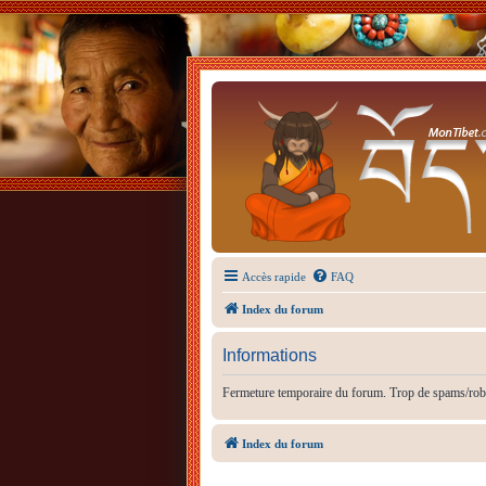
Accès rapide
FAQ
Index du forum
Informations
Fermeture temporaire du forum. Trop de spams/rob
Index du forum