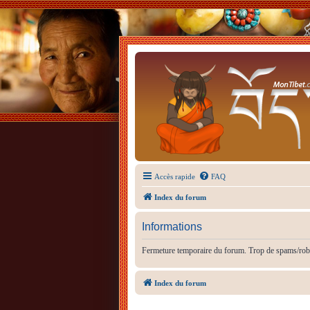
Accès rapide
FAQ
Index du forum
Informations
Fermeture temporaire du forum. Trop de spams/rob
Index du forum