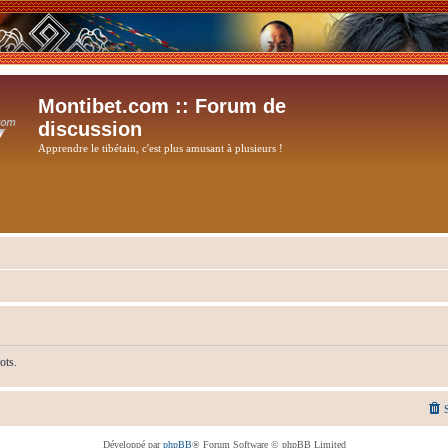
Montibet.com :: Forum de
discussion
Apprendre le tibétain, c'est plus amusant à plusieurs !
ots.
Développé par
phpBB
® Forum Software © phpBB Limited