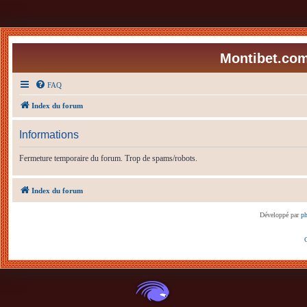
Montibet.com
FAQ
Index du forum
Informations
Fermeture temporaire du forum. Trop de spams/robots.
Index du forum
Développé par
p
C