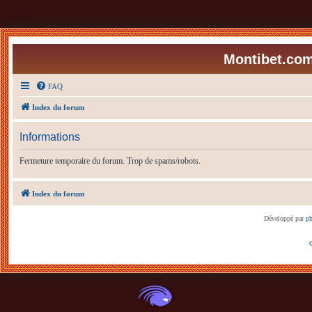
Montibet.com
FAQ
Index du forum
Informations
Fermeture temporaire du forum. Trop de spams/robots.
Index du forum
Développé par
p
C