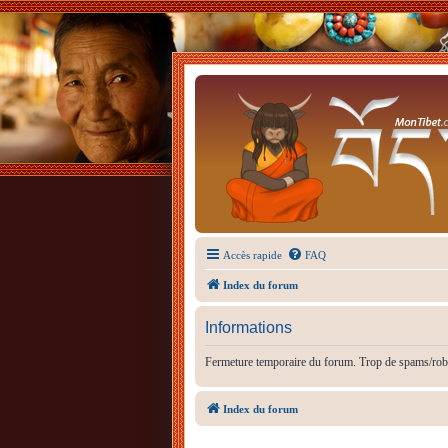
Accès rapide
FAQ
Index du forum
Informations
Fermeture temporaire du forum. Trop de spams/rob
Index du forum