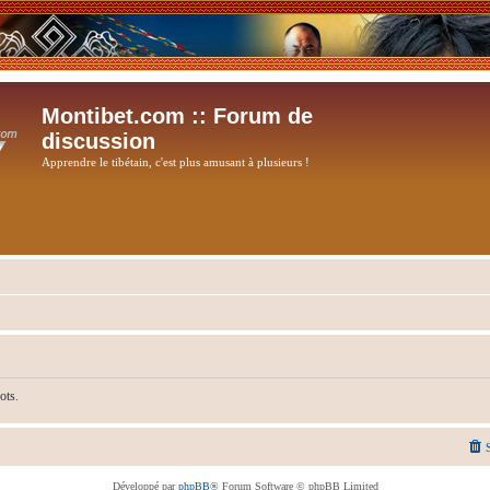
Montibet.com :: Forum de
discussion
Apprendre le tibétain, c'est plus amusant à plusieurs !
ots.
Développé par
phpBB
® Forum Software © phpBB Limited