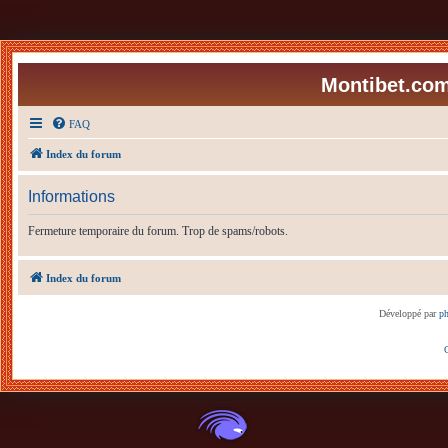
Montibet.com
FAQ
Index du forum
Informations
Fermeture temporaire du forum. Trop de spams/robots.
Index du forum
Développé par
p
C