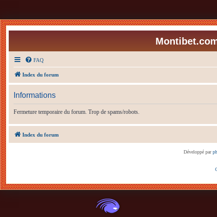
Montibet.com
FAQ
Index du forum
Informations
Fermeture temporaire du forum. Trop de spams/robots.
Index du forum
Développé par
p
C