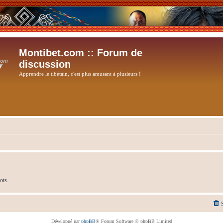
Montibet.com :: Forum de
discussion
Apprendre le tibétain, c'est plus amusant à plusieurs !
ots.
Développé par
phpBB
® Forum Software © phpBB Limited