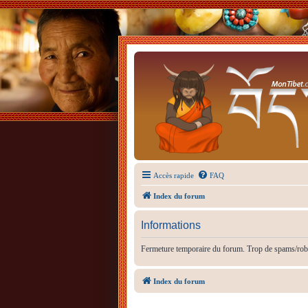
Accès rapide
FAQ
Index du forum
Informations
Fermeture temporaire du forum. Trop de spams/rob
Index du forum