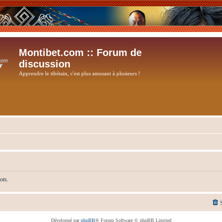
Montibet.com :: Forum de
discussion
Apprendre le tibétain, c'est plus amusant à plusieurs !
ots.
Développé par
phpBB
® Forum Software © phpBB Limited