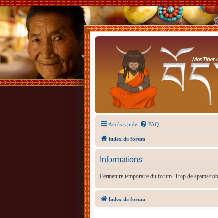
Accès rapide
FAQ
Index du forum
Informations
Fermeture temporaire du forum. Trop de spams/rob
Index du forum