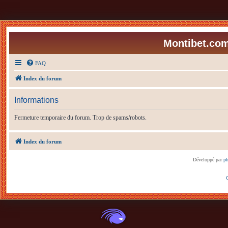
Montibet.com
FAQ
Index du forum
Informations
Fermeture temporaire du forum. Trop de spams/robots.
Index du forum
Développé par
p
C