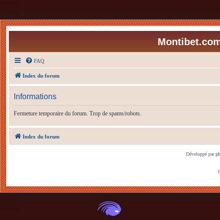
Montibet.com
FAQ
Index du forum
Informations
Fermeture temporaire du forum. Trop de spams/robots.
Index du forum
Développé par
p
C