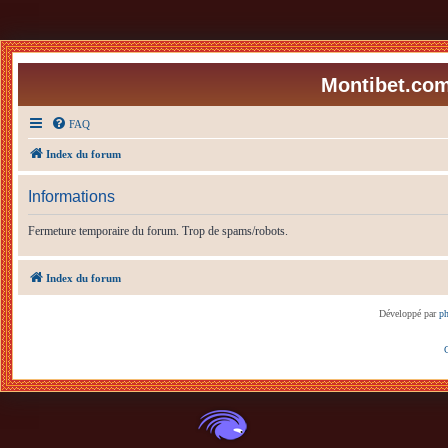
Montibet.com
FAQ
Index du forum
Informations
Fermeture temporaire du forum. Trop de spams/robots.
Index du forum
Développé par
p
C