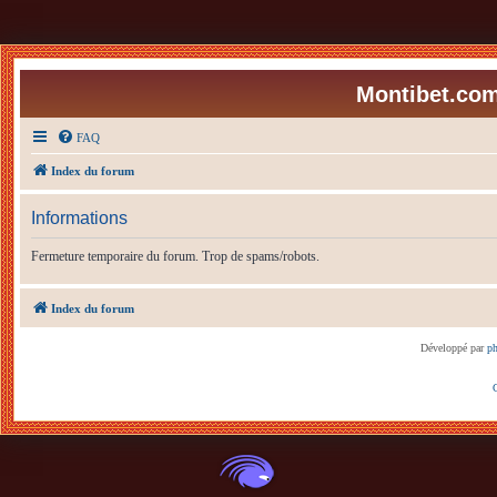
Montibet.com
FAQ
Index du forum
Informations
Fermeture temporaire du forum. Trop de spams/robots.
Index du forum
Développé par
p
C