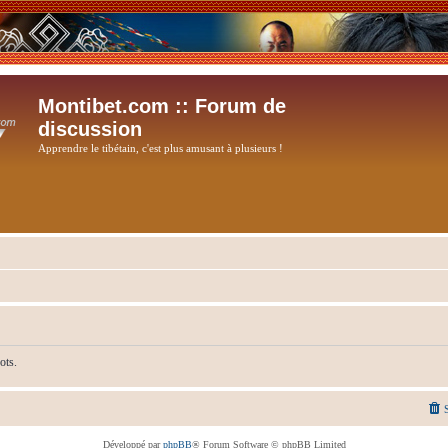
Montibet.com :: Forum de
discussion
Apprendre le tibétain, c'est plus amusant à plusieurs !
ots.
Développé par
phpBB
® Forum Software © phpBB Limited