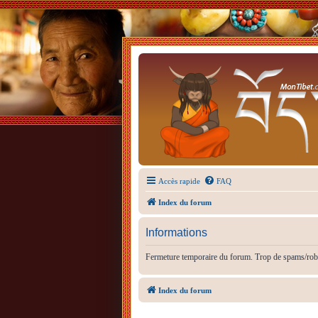
Accès rapide
FAQ
Index du forum
Informations
Fermeture temporaire du forum. Trop de spams/rob
Index du forum