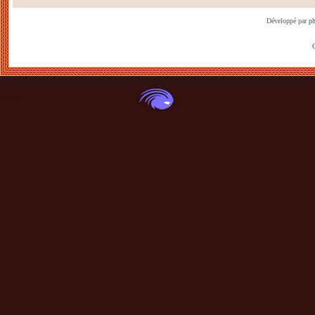
Développé par
p
C