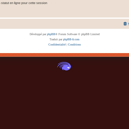
tatut en ligne pour cette session
Développé par
phpBB
® Forum Software © phpBB Limited
Traduit par
phpBB-fr.com
Confidentialité
|
Conditions