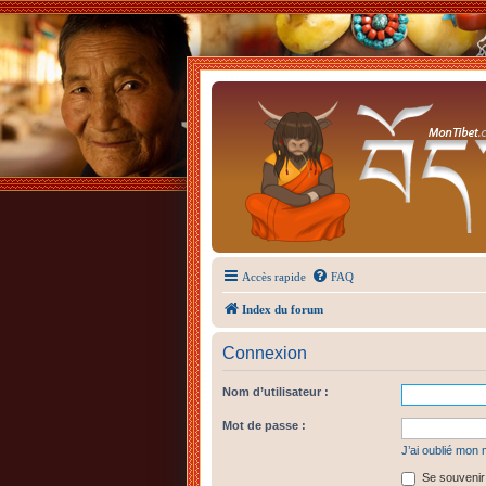
Accès rapide
FAQ
Index du forum
Connexion
Nom d’utilisateur :
Mot de passe :
J’ai oublié mon
Se souvenir