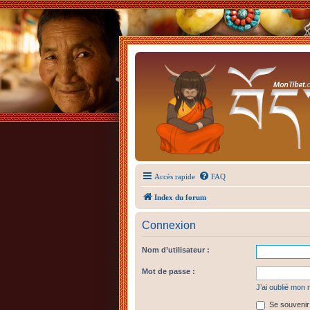
Accès rapide
FAQ
Index du forum
Connexion
Nom d’utilisateur :
Mot de passe :
J’ai oublié mon
Se souvenir