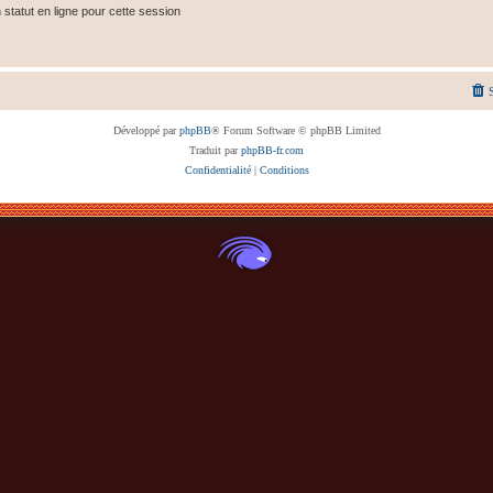
tatut en ligne pour cette session
Développé par
phpBB
® Forum Software © phpBB Limited
Traduit par
phpBB-fr.com
Confidentialité
|
Conditions