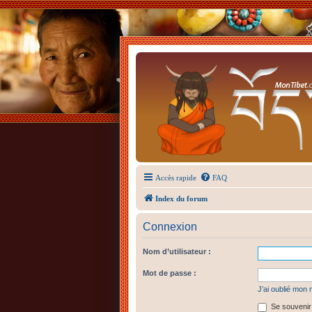
Accès rapide
FAQ
Index du forum
Connexion
Nom d’utilisateur :
Mot de passe :
J’ai oublié mon
Se souvenir