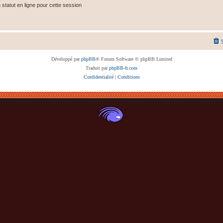
tatut en ligne pour cette session
Développé par
phpBB
® Forum Software © phpBB Limited
Traduit par
phpBB-fr.com
Confidentialité
|
Conditions