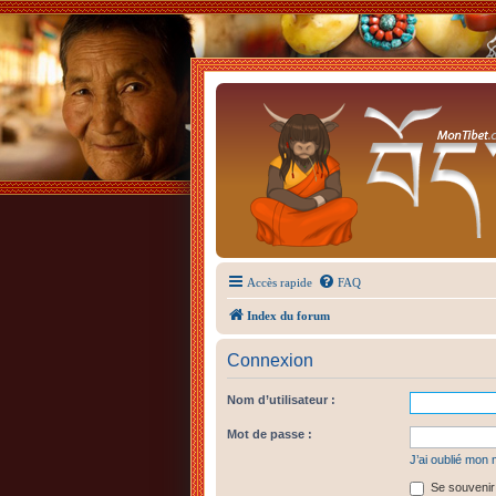
Accès rapide
FAQ
Index du forum
Connexion
Nom d’utilisateur :
Mot de passe :
J’ai oublié mon
Se souvenir