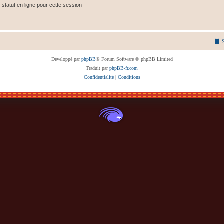
tatut en ligne pour cette session
Développé par
phpBB
® Forum Software © phpBB Limited
Traduit par
phpBB-fr.com
Confidentialité
|
Conditions