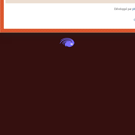
Développé par
p
C