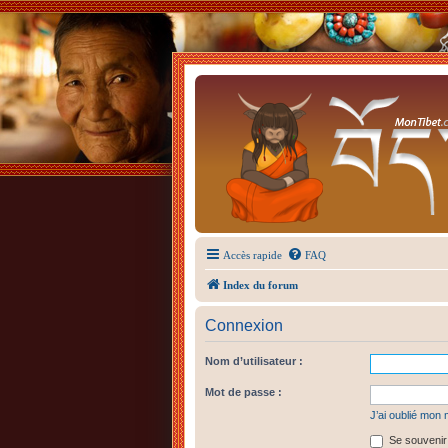
Accès rapide
FAQ
Index du forum
Connexion
Nom d’utilisateur :
Mot de passe :
J’ai oublié mon
Se souvenir