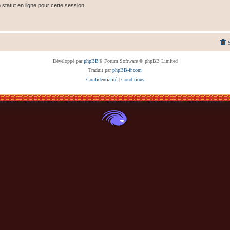
tatut en ligne pour cette session
Développé par
phpBB
® Forum Software © phpBB Limited
Traduit par
phpBB-fr.com
Confidentialité
|
Conditions