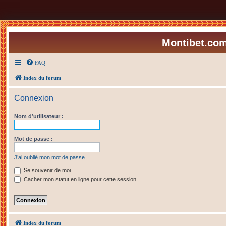
Montibet.com
FAQ
Index du forum
Connexion
Nom d’utilisateur :
Mot de passe :
J’ai oublié mon mot de passe
Se souvenir de moi
Cacher mon statut en ligne pour cette session
Index du forum