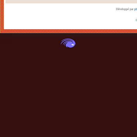
Développé par
p
C