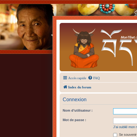
Accès rapide
FAQ
Index du forum
Connexion
Nom d’utilisateur :
Mot de passe :
J’ai oublié mon
Se souvenir