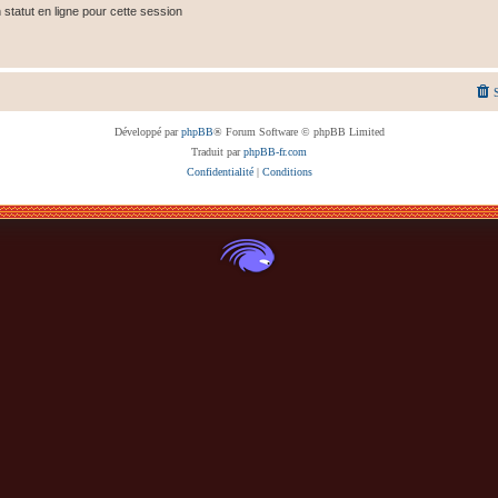
tatut en ligne pour cette session
Développé par
phpBB
® Forum Software © phpBB Limited
Traduit par
phpBB-fr.com
Confidentialité
|
Conditions