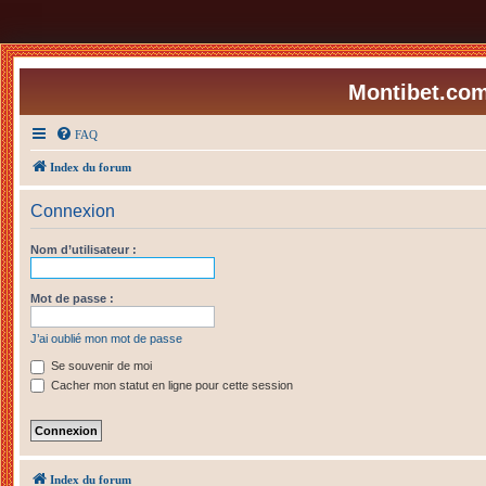
Montibet.com
FAQ
Index du forum
Connexion
Nom d’utilisateur :
Mot de passe :
J’ai oublié mon mot de passe
Se souvenir de moi
Cacher mon statut en ligne pour cette session
Index du forum