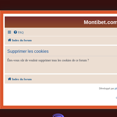
Montibet.com
FAQ
Index du forum
Supprimer les cookies
Êtes-vous sûr de vouloir supprimer tous les cookies de ce forum ?
Index du forum
Développé par
p
C