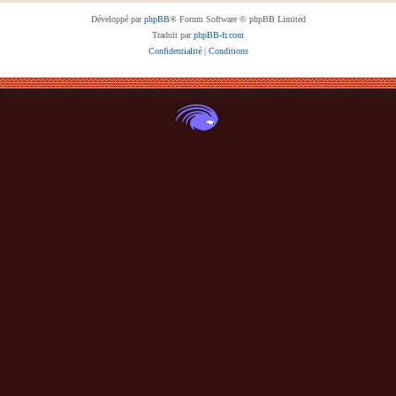
Développé par
phpBB
® Forum Software © phpBB Limited
Traduit par
phpBB-fr.com
Confidentialité
|
Conditions