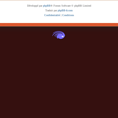
Développé par
phpBB
® Forum Software © phpBB Limited
Traduit par
phpBB-fr.com
Confidentialité
|
Conditions