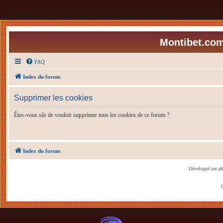
Montibet.com
FAQ
Index du forum
Supprimer les cookies
Êtes-vous sûr de vouloir supprimer tous les cookies de ce forum ?
Index du forum
Développé par
p
C