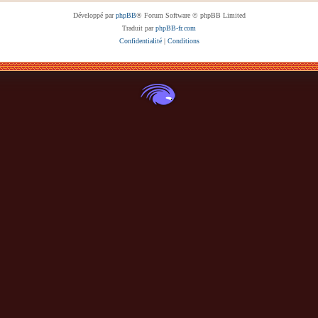
Développé par
phpBB
® Forum Software © phpBB Limited
Traduit par
phpBB-fr.com
Confidentialité
|
Conditions