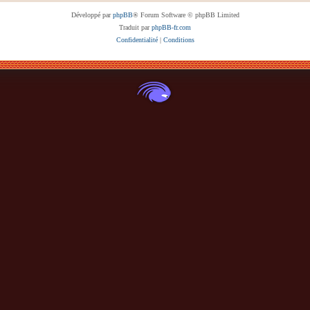
Développé par
phpBB
® Forum Software © phpBB Limited
Traduit par
phpBB-fr.com
Confidentialité
|
Conditions