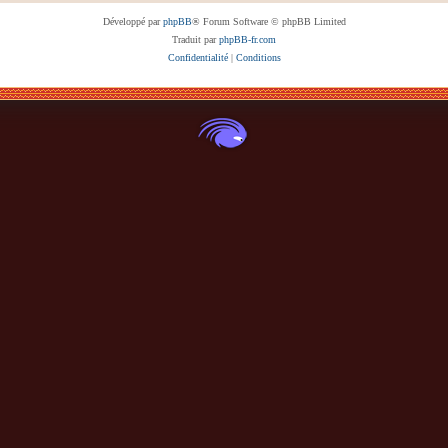
Développé par
phpBB
® Forum Software © phpBB Limited
Traduit par
phpBB-fr.com
Confidentialité
|
Conditions