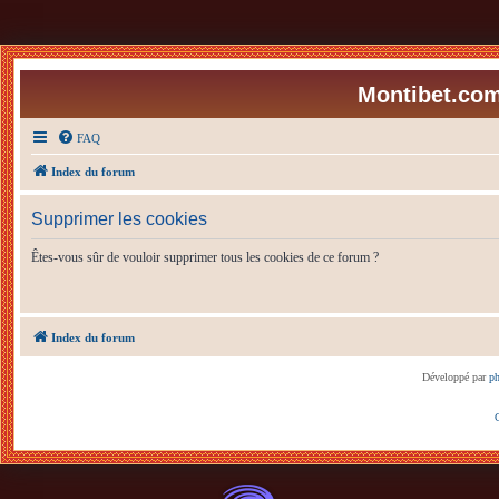
Montibet.com
FAQ
Index du forum
Supprimer les cookies
Êtes-vous sûr de vouloir supprimer tous les cookies de ce forum ?
Index du forum
Développé par
p
C