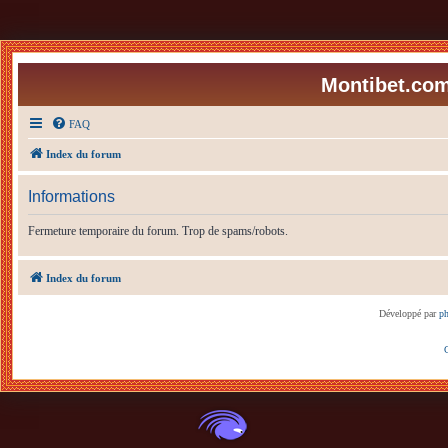
Montibet.com
FAQ
Index du forum
Informations
Fermeture temporaire du forum. Trop de spams/robots.
Index du forum
Développé par
p
C