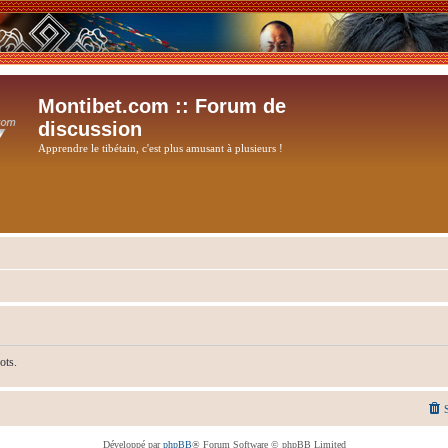
Montibet.com :: Forum de
discussion
Apprendre le tibétain, c'est plus amusant à plusieurs !
ots.
Développé par
phpBB
® Forum Software © phpBB Limited