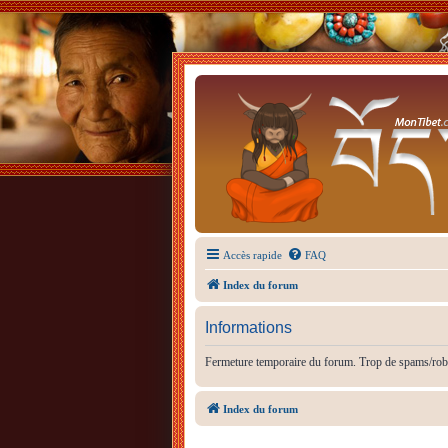
Accès rapide
FAQ
Index du forum
Informations
Fermeture temporaire du forum. Trop de spams/rob
Index du forum