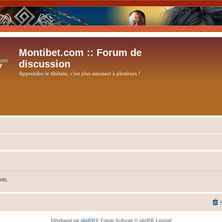
Montibet.com :: Forum de
discussion
Apprendre le tibétain, c'est plus amusant à plusieurs !
ots.
Développé par
phpBB
® Forum Software © phpBB Limited