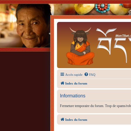
Accès rapide
FAQ
Index du forum
Informations
Fermeture temporaire du forum. Trop de spams/rob
Index du forum