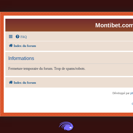
Montibet.com
FAQ
Index du forum
Informations
Fermeture temporaire du forum. Trop de spams/robots.
Index du forum
Développé par
p
C